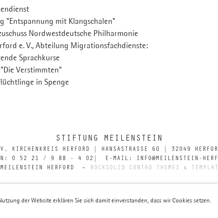
gendienst
ng "Entspannung mit Klangschalen"
nzuschuss Nordwestdeutsche Philharmonie
rford e. V., Abteilung Migrationsfachdienste:
tende Sprachkurse
t "Die Verstimmten"
 Flüchtlinge in Spenge
STIFTUNG MEILENSTEIN
V. KIRCHENKREIS HERFORD | HANSASTRASSE 60 | 32049 HERFOR
ON: 0 52 21 / 9 88 - 4 02| E-MAIL: INFO@MEILENSTEIN-HERF
 MEILENSTEIN HERFORD
ROCKSOLID CONTAO THEMES & TEMPLA
Nutzung der Website erklären Sie sich damit einverstanden, dass wir Cookies setzen.