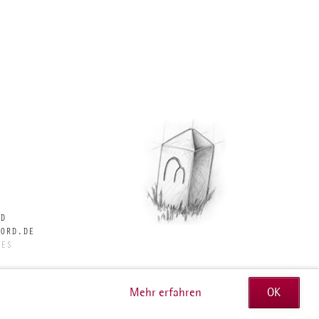
08.
Juli
2026
D
ORD.DE
TES
Mehr erfahren
OK