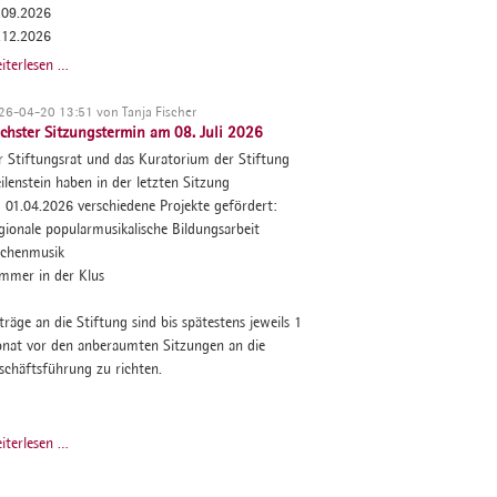
.09.2026
.12.2026
Sitzungstermine
iterlesen …
2026
26-04-20 13:51
von Tanja Fischer
chster Sitzungstermin am 08. Juli 2026
r Stiftungsrat und das Kuratorium der Stiftung
ilenstein haben in der letzten Sitzung
 01.04.2026 verschiedene Projekte gefördert:
gionale popularmusikalische Bildungsarbeit
rchenmusik
mmer in der Klus
räge an die Stiftung sind bis spätestens jeweils 1
nat vor den anberaumten Sitzungen an die
schäftsführung zu richten.
Nächster
iterlesen …
Sitzungstermin
am