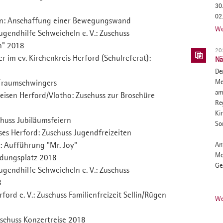
30
02
sen: Anschaffung einer Bewegungswand
We
ugendhilfe Schweicheln e. V.: Zuschuss
n" 2018
20
 im ev. Kirchenkreis Herford (Schulreferat):
Nä
De
 Traumschwingers
Me
am
eisen Herford/Vlotho: Zuschuss zur Broschüre
Re
Ki
huss Jubiläumsfeiern
So
ses Herford: Zuschuss Jugendfreizeiten
: Aufführung "Mr. Joy"
Ant
Mo
ldungsplatz 2018
Ge
ugendhilfe Schweicheln e. V.: Zuschuss
8
ford e. V.: Zuschuss Familienfreizeit Sellin/Rügen
We
schuss Konzertreise 2018