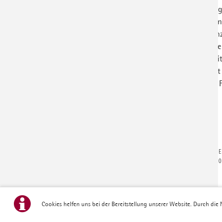
Zuschuss internationaler Jugendfreiwilli
Ev. Kindergarten Dünne: Projektförderu
Generationentreff Enger: Konzertkoste
Diakonisches Werk im ev. Kirchenkreis He
Unterstützungsangebot studienvorberei
Herforder Mittagstisch e. V.: Chorprojek
Asyl Spenge e. V.: Integrationsarbeit für
E
TELEF
©
Cookies helfen uns bei der Bereitstellung unserer Website. Durch die 