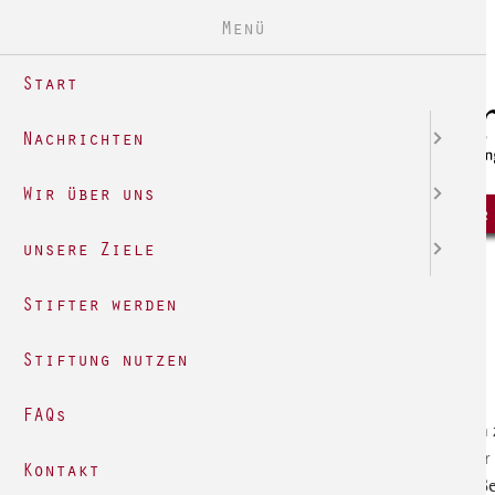
Menü
Start
Nachrichten
Wir über uns
Start
Nachrichten
Wir über
unsere Ziele
Archiv
Stifter werden
Stiftung nutzen
Im Jahr 2018 geförderte Projekte:
FAQs
Verein International Bünde e. V. - Verei
Zusammenarbeit: Prüfungsgebühren für
Kontakt
Elisabeth-von-der-Pfalz-Berufskolleg: B