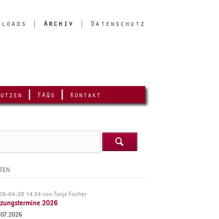
nloads
Archiv
Datenschutz
utzen
FAQs
Kontakt
Navigation
überspringen
ffe

TEN
26-04-20 14:34
von Tanja Fischer
tzungstermine 2026
.07.2026