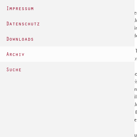
mit anschließender Dokumentation
Impressum
Ev. Kindertageseinrichtung Herringhau
Diakonieverbund Schweicheln e. V. / Ev. J
Datenschutz
Sommerfreizeit Wohngruppe "Mittendri
Referat für pädagogische Handlungsfelder
Downloads
Projekt "Musik in Kitas"
Johannes-Falk-Haus: Anschaffung eines
Archiv
Ev. Erwachsenenbildung in den Kirchenkr
"Mach mit! 55plus"
Suche
Ev.-luth. Emmaus-Kirchengemeinde: Zusc
Amt für Jugendarbeit des ev. Kirchenkrei
Ev.-luth. Kirchengemeinde Rödinghausen
Ev. Stiftung Maßarbeit: Förderung Ausbi
Diakonieverbund Schweicheln e. V. / Ev. J
Sommerfreizeit Wohngruppe "Paul" 201
Diakonisches Werk im ev. Kirchenkreis Her
2018
Hochschule für Kirchenmusik Herford: Zu